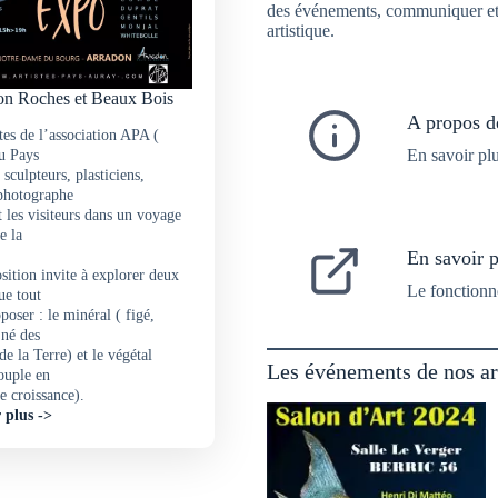
des événements, communiquer et ex
artistique.
on Roches et Beaux Bois
A propos de
tes de l’association APA (
En savoir pl
du Pays
sculpteurs, plasticiens,
 photographe
les visiteurs dans un voyage
e la
En savoir pl
sition invite à explorer deux
Le fonctionn
e tout
oser : le minéral ( figé,
 né des
 de la Terre) et le végétal
Les événements de nos ar
ouple en
e croissance).
 plus ->