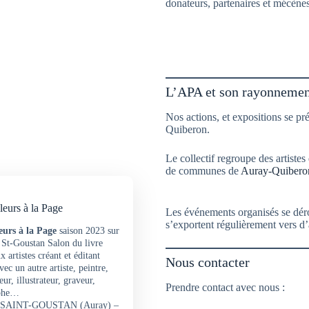
donateurs, partenaires et mécènes
L’APA et son rayonnemen
Nos actions, et expositions se p
Quiberon.
Le collectif regroupe des artiste
de communes de
Auray-Quiberon
eurs à la Page
Les événements organisés se déro
s’exportent régulièrement vers d
urs à la Page
saison 2023 sur
e St-Goustan Salon du livre
x artistes créant et éditant
Nous contacter
vec un autre artiste, peintre,
eur, illustrateur, graveur,
Prendre contact avec nous :
phe…
 SAINT-GOUSTAN (Auray) –