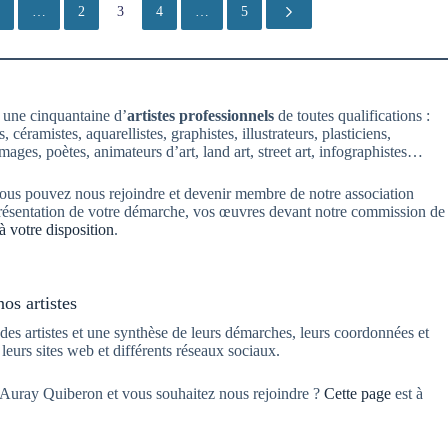
…
2
3
4
…
5
 une cinquantaine d’
artistes professionnels
de toutes qualifications :
 céramistes, aquarellistes, graphistes, illustrateurs, plasticiens,
images, poètes, animateurs d’art, land art, street art, infographistes…
 vous pouvez nous rejoindre et devenir membre de notre association
et présentation de votre démarche, vos œuvres devant notre commission de
à votre disposition
.
os artistes
des artistes et une synthèse de leurs démarches, leurs coordonnées et
s leurs sites web et différents réseaux sociaux.
on Auray Quiberon et vous souhaitez nous rejoindre ?
Cette page
est à