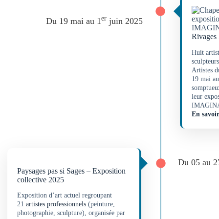
er
Du 19 mai au 1
juin 2025
Rivages 
Huit artis
sculpteur
Artistes 
19 mai au
somptueux
leur exp
IMAGINA
En savoir
Du 05 au 27
Paysages pas si Sages – Exposition
collective 2025
Exposition d’art actuel regroupant
21
artistes professionnels
(peinture,
photographie, sculpture), organisée par