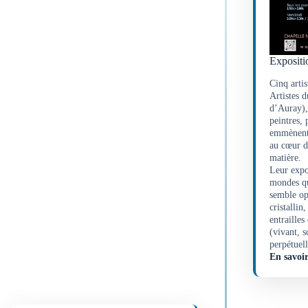
Expositi
Cinq artis
Artistes 
d’Auray), 
peintres,
emmènent 
au cœur d
matière.
Leur expo
mondes qu
semble opp
cristallin,
entrailles
(vivant, s
perpétuell
En savoir