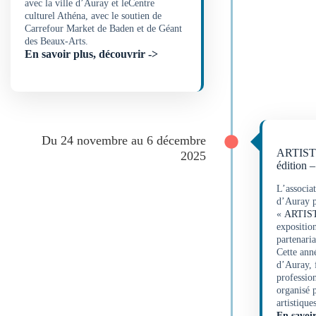
avec la ville d’Auray et leCentre
culturel Athéna, avec le soutien de
Carrefour Market de Baden et de Géant
des Beaux-Arts.
En savoir plus, découvrir ->
Du 24 novembre au 6 décembre
ARTIST
2025
édition 
L’associa
d’Auray p
«
ARTIS
exposition
partenaria
Cette ann
d’Auray, f
profession
organisé 
artistiques
En savoir