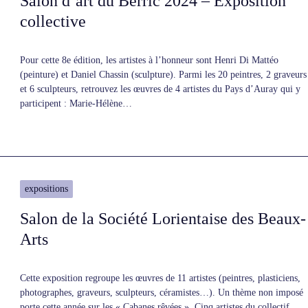
Salon d’art du Berric 2024 – Exposition
collective
Pour cette 8e édition, les artistes à l’honneur sont Henri Di Mattéo
(peinture) et Daniel Chassin (sculpture). Parmi les 20 peintres, 2 graveurs
et 6 sculpteurs, retrouvez les œuvres de 4 artistes du Pays d’Auray qui y
participent : Marie-Hélène…
expositions
Salon de la Société Lorientaise des Beaux-
Arts
Cette exposition regroupe les œuvres de 11 artistes (peintres, plasticiens,
photographes, graveurs, sculpteurs, céramistes…). Un thème non imposé
porte cette année sur les « Cabanes rêvées ». Cinq artistes du collectif