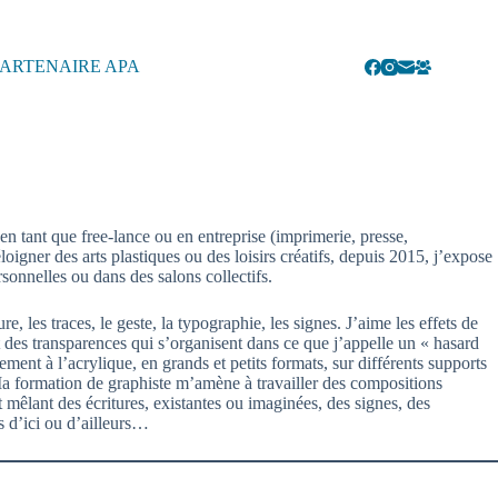
ARTENAIRE APA
n tant que free-lance ou en entreprise (imprimerie, presse,
igner des arts plastiques ou des loisirs créatifs, depuis 2015, j’expose
rsonnelles ou dans des salons collectifs.
ture, les traces, le geste, la typographie, les signes. J’aime les effets de
et des transparences qui s’organisent dans ce que j’appelle un « hasard
ement à l’acrylique, en grands et petits formats, sur différents supports
Ma formation de graphiste m’amène à travailler des compositions
 mêlant des écritures, existantes ou imaginées, des signes, des
s d’ici ou d’ailleurs…