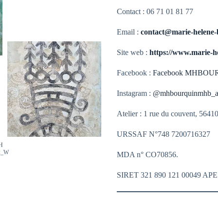
Contact : 06 71 01 81 77
Email :
contact@marie-helene-
Site web :
https://www.marie-he
Facebook :
Facebook MHBOU
Instagram :
@mhbourquinmhb_a
Atelier : 1 rue du couvent, 564
URSSAF N°748 7200716327
MDA n° CO70856.
SIRET 321 890 121 00049 APE