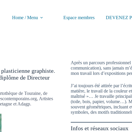
Home / Menu
Espace membres
DEVENEZ P
Après un parcours professionnel e
communication), sans jamais m’élo
plasticienne graphiste.
mon travail lors d’expositions pe
diplôme de Directeur
J’ai toujours été attirée par l’écri
matière, le travail de la couleur 
rtothèque de Touraine, de
maîtrisé »… Je travaille principal
escontemporains.org, Artistes
(toile, bois, papier, volume…). 
etagne et Adagp.
souvent géométriques, incluant et
symboles, des motifs traditionnel
Infos et réseaux sociaux